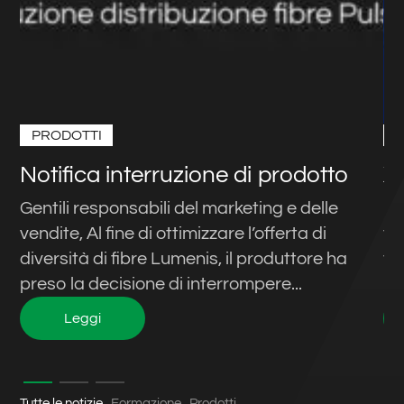
PRODOTTI
Notifica interruzione di prodotto
X
Gentili responsabili del marketing e delle
In
vendite, Al fine di ottimizzare l’offerta di
te
diversità di fibre Lumenis, il produttore ha
tr
preso la decisione di interrompere...
l’
Leggi
Tutte le notizie
Formazione
Prodotti