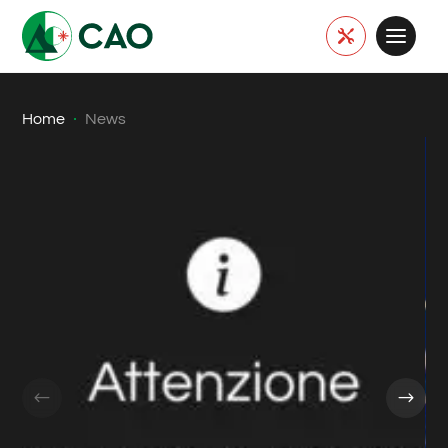

·
Home
News